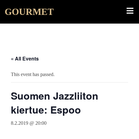
Skip
Toggl
GOURMET
to
menu
content
« All Events
This event has passed.
Suomen Jazzliiton
kiertue: Espoo
8.2.2019 @ 20:00