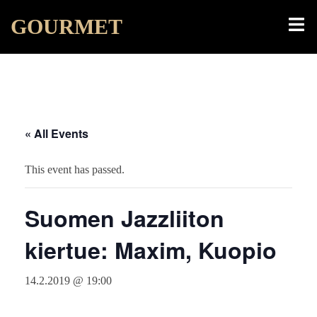
Skip
Toggl
GOURMET
to
menu
content
« All Events
This event has passed.
Suomen Jazzliiton
kiertue: Maxim, Kuopio
14.2.2019 @ 19:00