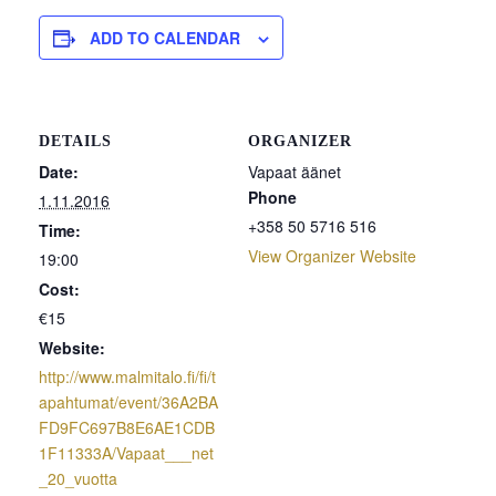
ADD TO CALENDAR
DETAILS
ORGANIZER
Date:
Vapaat äänet
Phone
1.11.2016
+358 50 5716 516
Time:
View Organizer Website
19:00
Cost:
€15
Website:
http://www.malmitalo.fi/fi/t
apahtumat/event/36A2BA
FD9FC697B8E6AE1CDB
1F11333A/Vapaat___net
_20_vuotta