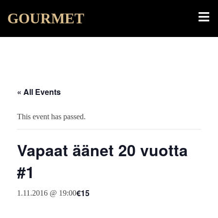
Skip
Toggl
GOURMET
to
menu
content
« All Events
This event has passed.
Vapaat äänet 20 vuotta
#1
€15
1.11.2016 @ 19:00